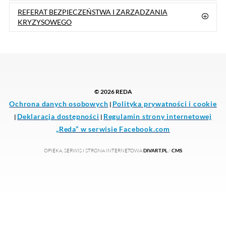
BURMISTRZ MIASTA REDY
Mateusz Richert
Burmistrz Miasta przyjmuje interesantów
w czwartki w godz. 14:00-18:00
(po wcześniejszym telefonicznym
lub osobistym umówieniu się na spotkanie)
Tel.
58 678 80 23
, Fax 58 678 31 24,
e-mail:
burmistrz@reda.pl
Sekretariat Burmistrza Miasta
:
Tel.
58 678 80 23
, Fax 58 678 31 24,
e-mail:
sekretariat@reda.pl
➡️
Patronat Honorowy