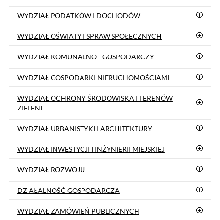
Godziny otwarcia Urzędu:
Poniedziałek 7:30-15:30
Wtorek 7:30-15:30
Środa 7:30-15:30
Czwartek 9:00-17:00
Piątek 7:30-15:15
eBoi
Elektroniczne Biuro Obsługi Interesanta
(Jak załatwić sprawę?)
eWrota
Elektroniczne Wrota
(BIPy jednostek organizacyjnych)
DRUKI
,
ESP ePUAP
,
epuap.gov.pl