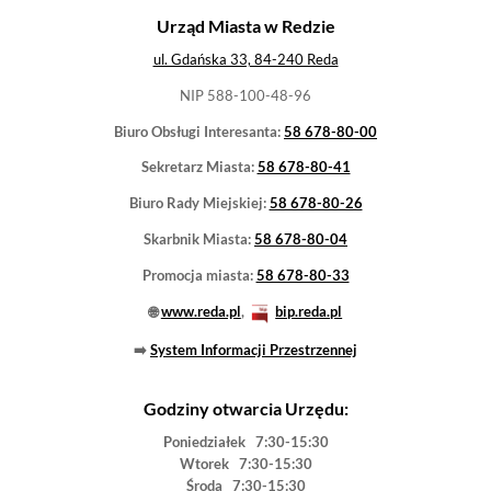
Ogłoszenie o Otwartym Konkursie Ofert dla
organizacji pozarządowych
12-03-2021