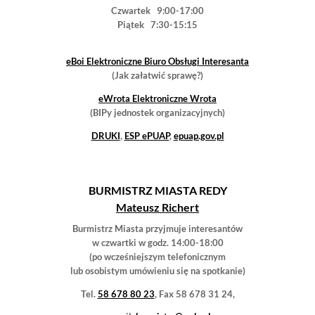
PODPISANO UMOWĘ NA REALIZACJĘ
„PROGRAMU PRZECIWDZIAŁANIA
RAKOWI SZYJKI MACICY W GMINIE
MIASTO REDA” W LATACH 2020 – 2021
13-11-2020
Prośba do mieszkańców o wypełnienie
ankiety