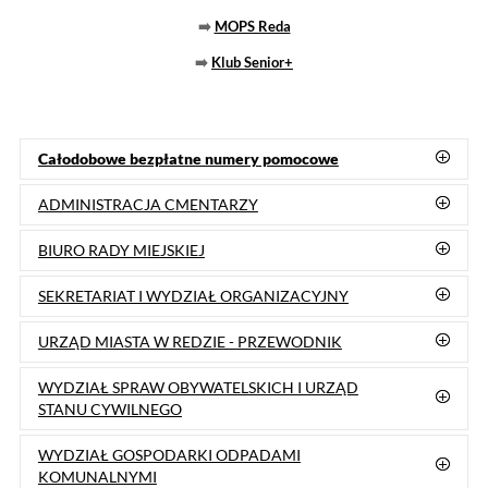
Urząd Miasta w Redzie
ul. Gdańska 33, 84-240 Reda
NIP 588-100-48-96
Biuro Obsługi Interesanta:
58 678-80-00
Sekretarz Miasta:
58 678-80-41
Biuro Rady Miejskiej
:
58 678-80-26
Skarbnik Miasta
:
58 678-80-04
Promocja miasta:
58 678-80-33
🌐
www.reda.pl
,
bip.reda.pl
➡️
System Informacji Przestrzennej