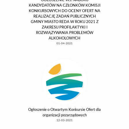
Bezpłatna mammografia w Redzie
15-06-2021
Weź udział w Loterii i zdobądź jedną z setek
nagród!
04-05-2021