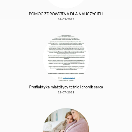
profilaktyki i rozwiązywania problemów
alkoholowych
17-01-2024
Ogłoszenie w sprawie naboru kandydatów
na członków komisji konkursowych do oceny
ofert na realizację zadań publicznych Gminy
Miasto Reda w roku 2024
17-01-2024