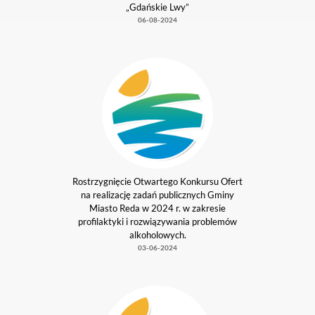
Oferta złożona w ramach tzw. „małych
zleceń” przez Stowarzyszenie Wrotkarskie
„Gdańskie Lwy”
06-08-2024