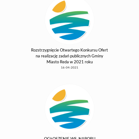
Profilaktyka miażdżycy tętnic i chorób serca
22-07-2021