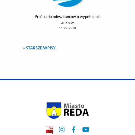
OGŁOSZENIE WS. NABORU
KANDYDATÓW NA CZŁONKÓW KOMISJI
KONKURSOWYCH DO OCENY OFERT NA
REALIZACJĘ ZADAŃ PUBLICZNYCH
GMINY MIASTO REDA W ROKU 2021 Z
ZAKRESU PROFILAKTYKI I
ROZWIĄZYWANIA PROBLEMÓW
ALKOHOLOWYCH
01-04-2021