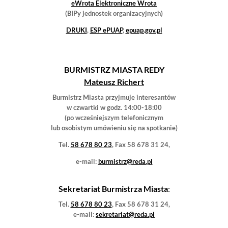
Urząd Miasta w Redzie
ul. Gdańska 33, 84-240 Reda
NIP 588-100-48-96
Biuro Obsługi Interesanta:
58 678-80-00
Sekretarz Miasta:
58 678-80-41
Biuro Rady Miejskiej
:
58 678-80-26
Skarbnik Miasta
:
58 678-80-04
Promocja miasta:
58 678-80-33
🌐
www.reda.pl
,
bip.reda.pl