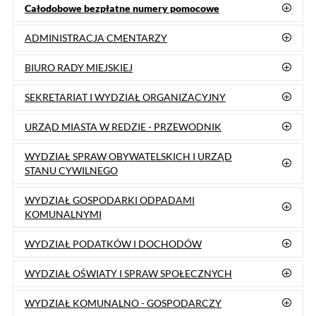
BURMISTRZ MIASTA REDY
Mateusz Richert
Burmistrz Miasta przyjmuje interesantów
w czwartki w godz. 14:00-18:00
(po wcześniejszym telefonicznym
lub osobistym umówieniu się na spotkanie)
Tel.
58 678 80 23
, Fax 58 678 31 24,
e-mail:
burmistrz@reda.pl
Sekretariat Burmistrza Miasta
:
Tel.
58 678 80 23
, Fax 58 678 31 24,
e-mail:
sekretariat@reda.pl