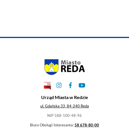
przesłane po potwierdzeniu uczestnictwa oraz wysłani
wiadomości z zaproszeniem (wraz z linkiem) na spotkan
Opłaty
Udział w webinarium jest bezpłatny.
Program szkolenia:
Urzad_KNF_program_CEDUR_21_01_2025_roku_dla_se
←
Koncert Kolęd i Pastorałek - fotore