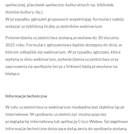
Rejestracja na webinarium CEDUR odbywa się online, t
elektroniczny formularz zgłoszeniowy – link do strony 
odnośnikiem do formularza:
https://www.knf.gov.pl/dla_rynku/edukacja_cedur/semi
articleId=91575&p_id=18
W webinarium można uczestniczyć zarówno samodzielni
grupowo (zgłoszeń mogą dokonywać pracownicy domó
klubów seniora, centrów aktywności seniora, domów 
społecznej, placówek społeczno-kulturalnych np. biblio
domów kultury, itp.).
W przypadku zgłoszeń grupowych wypełniając formula
wskazać przybliżoną liczbę uczestników webinarium.