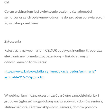
CEDUR, we współpracy z Minister ds. Polityki Senioral
Komendą Główną Policji.
Webinarium odbędzie się
21 stycznia 2025 roku
(17:00
Cel
Celem webinarium jest zwiększenie poziomu świadomo
seniorów oraz ich opiekunów odnośnie do zagrożeń po
się w cyberprzestrzeni.
Zgłoszenia