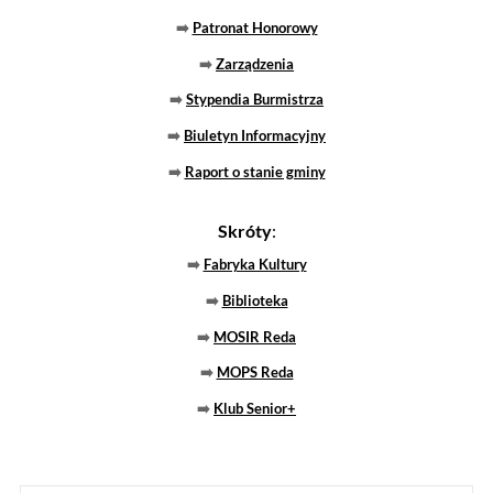
➡️
System Informacji Przestrzennej
Godziny otwarcia Urzędu:
Poniedziałek 7:30-15:30
Wtorek 7:30-15:30
Środa 7:30-15:30
Czwartek 9:00-17:00
Piątek 7:30-15:15
eBoi
Elektroniczne Biuro Obsługi Interesanta
(Jak załatwić sprawę?)
eWrota
Elektroniczne Wrota
(BIPy jednostek organizacyjnych)
DRUKI
,
ESP ePUAP
,
epuap.gov.pl