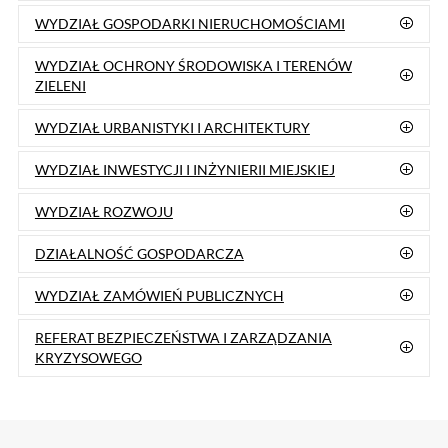
➡️
Patronat Honorowy
➡️
Zarządzenia
➡️
Stypendia Burmistrza
➡️
Biuletyn Informacyjny
➡️
Raport o stanie gminy
Skróty
:
➡️
Fabryka Kultury
➡️
Biblioteka
➡️
MOSIR Reda
➡️
MOPS Reda