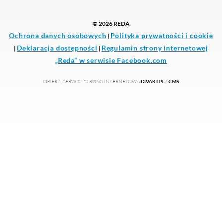
➡️
Klub Senior+
Całodobowe bezpłatne numery pomocowe
ADMINISTRACJA CMENTARZY
BIURO RADY MIEJSKIEJ
SEKRETARIAT I WYDZIAŁ ORGANIZACYJNY
URZĄD MIASTA W REDZIE - PRZEWODNIK
WYDZIAŁ SPRAW OBYWATELSKICH I URZĄD
STANU CYWILNEGO