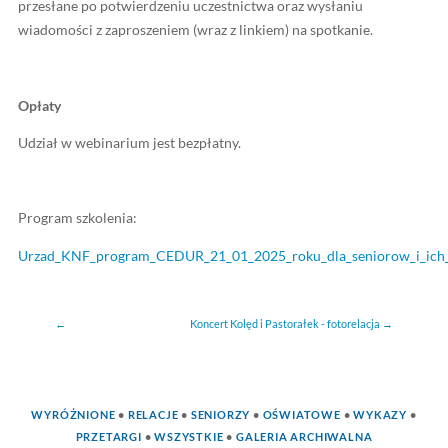
Potwierdzenia uczestnictwa zostaną przesłane do 20 st
2025 roku. Formularz zgłoszeniowy będzie dostępny do
którym odbędzie się webinarium. W przypadku zgłoszeń
wpłyną w dniu webinarium, potwierdzenia uczestnictw
zaproszenia na spotkanie (wraz z linkiem) będą przesył
bieżąco.
Informacje techniczne
W celu uczestnictwa w webinarium niezbędne jest stabi
internetowe. W spotkaniu uczestniczyć można poprzez
przeglądarkę internetową lub aplikację Cisco Webex. 
informacje techniczne dotyczące dołączenia do spotka