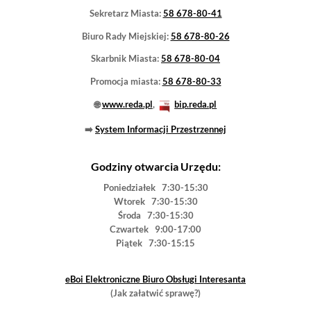
WYRÓŻNIONE
•
RELACJE
•
SENIORZY
•
OŚWIATOWE
•
PRZETARGI
•
WSZYSTKIE
•
GALERIA ARCHIWAL