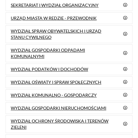
e-mail:
burmistrz@reda.pl
Sekretariat Burmistrza Miasta
:
Tel.
58 678 80 23
, Fax 58 678 31 24,
e-mail:
sekretariat@reda.pl
➡️
Patronat Honorowy
➡️
Zarządzenia
➡️
Stypendia Burmistrza
➡️
Biuletyn Informacyjny
➡️
Raport o stanie gminy
Skróty
: