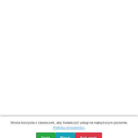
© 2026 REDA
Ochrona danych osobowych
Polityka prywatnośc
|
Deklaracja dostępności
Regulamin strony int
|
|
„Reda” w serwisie Facebook.com
OPIEKA, SERWIS I STRONA INTERNETOWA
/
DIVART.PL
CM