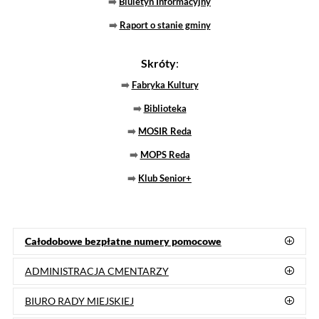
eBoi
Elektroniczne Biuro Obsługi Interesanta
(Jak załatwić sprawę?)
eWrota
Elektroniczne Wrota
(BIPy jednostek organizacyjnych)
DRUKI
,
ESP ePUAP
,
epuap.gov.pl
BURMISTRZ MIASTA REDY
Mateusz Richert
Burmistrz Miasta przyjmuje interesantów
w czwartki w godz. 14:00-18:00
(po wcześniejszym telefonicznym
lub osobistym umówieniu się na spotkanie)
Tel.
58 678 80 23
, Fax 58 678 31 24,