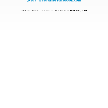
SEKRETARIAT I WYDZIAŁ ORGANIZACYJNY
URZĄD MIASTA W REDZIE - PRZEWODNIK
WYDZIAŁ SPRAW OBYWATELSKICH I URZĄD
STANU CYWILNEGO
WYDZIAŁ GOSPODARKI ODPADAMI
KOMUNALNYMI
WYDZIAŁ PODATKÓW I DOCHODÓW
WYDZIAŁ OŚWIATY I SPRAW SPOŁECZNYCH
WYDZIAŁ KOMUNALNO - GOSPODARCZY
WYDZIAŁ GOSPODARKI NIERUCHOMOŚCIAMI