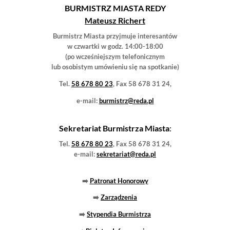
Biuro Rady Miejskiej
:
58 678-80-26
Skarbnik Miasta
:
58 678-80-04
Promocja miasta:
58 678-80-33
🌐
www.reda.pl
,
bip.reda.pl
➡️
System Informacji Przestrzennej
Godziny otwarcia Urzędu:
Poniedziałek 7:30-15:30
Wtorek 7:30-15:30
Środa 7:30-15:30
Czwartek 9:00-17:00
Piątek 7:30-15:15