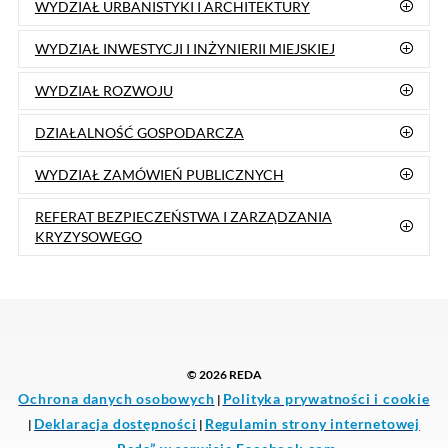
➡️
Fabryka Kultury
➡️
Biblioteka
➡️
MOSIR Reda
➡️
MOPS Reda
➡️
Klub Senior+
Całodobowe bezpłatne numery pomocowe
ADMINISTRACJA CMENTARZY
BIURO RADY MIEJSKIEJ