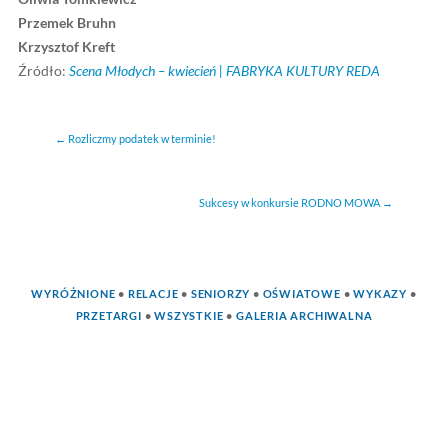
Zespołu Placówek Oświatowo – Wychowawczych w W
Zapraszamy 29 kwietnia (sobota) do Fabryki Kultury, n
18:00.
Zaśpiewają:
Monika Bartoszak
Aleksandra Hutnik
Klaudia Łata
Magdalena Maksym
Nicole Modzelewska
Katarzyna Rohde
Oliwia Tomkiewicz
Przemek Bruhn
Krzysztof Kreft
Źródło:
Scena Młodych – kwiecień | FABRYKA KULTURY 