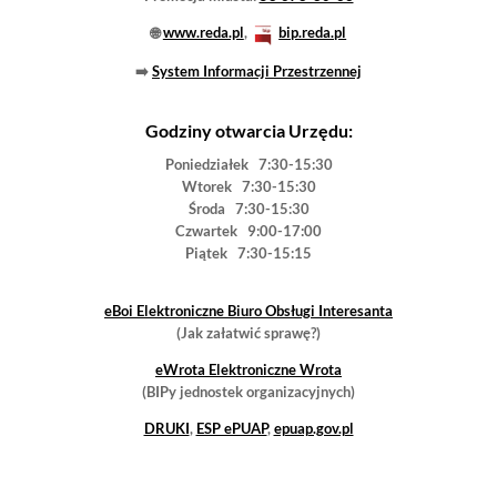
Urząd Miasta w Redzie
ul. Gdańska 33, 84-240 Reda
NIP 588-100-48-96
Biuro Obsługi Interesanta:
58 678-80-00
Sekretarz Miasta:
58 678-80-41