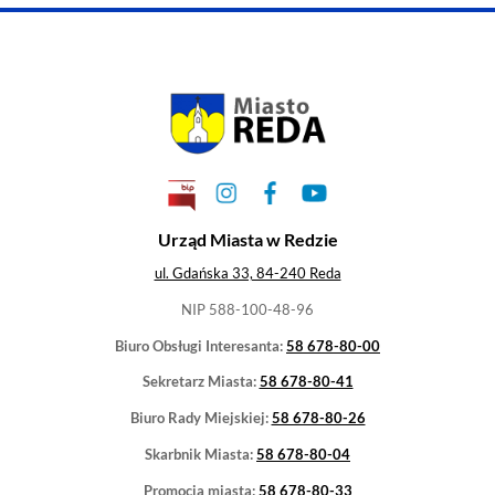
←
Rozliczmy podatek w terminie!
Sukcesy w konkursie RODNO 
WYRÓŻNIONE
•
RELACJE
•
SENIORZY
•
OŚWIATOWE
•
PRZETARGI
•
WSZYSTKIE
•
GALERIA ARCHIWAL